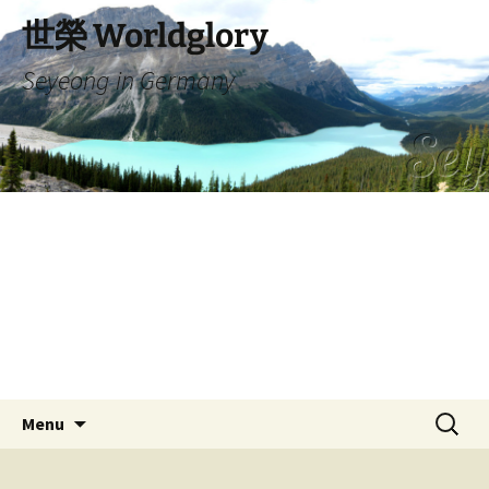
Skip
世榮 Worldglory
to
content
Seyeong in Germany
Search
Menu
for: