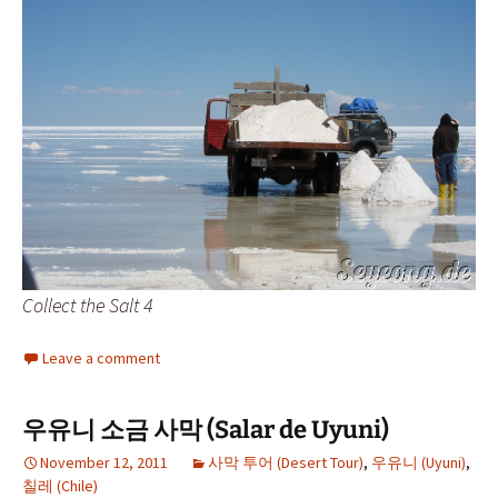
Collect the Salt 4
Leave a comment
우유니 소금 사막 (Salar de Uyuni)
November 12, 2011
사막 투어 (Desert Tour)
,
우유니 (Uyuni)
,
칠레 (Chile)