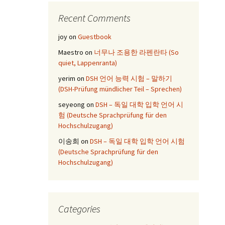
Recent Comments
joy
on
Guestbook
Maestro
on
너무나 조용한 라펜란타 (So
quiet, Lappenranta)
yerim
on
DSH 언어 능력 시험 – 말하기
(DSH-Prüfung mündlicher Teil – Sprechen)
seyeong
on
DSH – 독일 대학 입학 언어 시
험 (Deutsche Sprachprüfung für den
Hochschulzugang)
이송희
on
DSH – 독일 대학 입학 언어 시험
(Deutsche Sprachprüfung für den
Hochschulzugang)
Categories