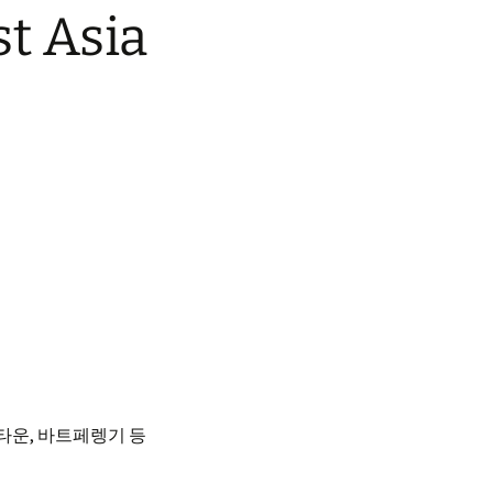
t Asia
어
지타운, 바트페렝기 등