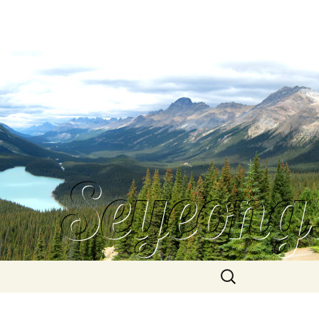
Search
for: