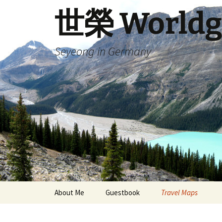
Skip
世榮 Worldg
to
content
Seyeong in Germany
About Me
Guestbook
Travel Maps