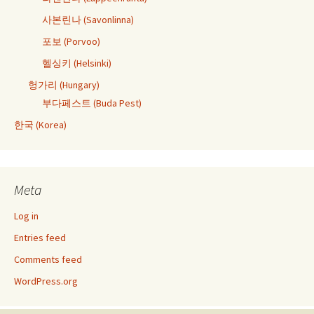
사본린나 (Savonlinna)
포보 (Porvoo)
헬싱키 (Helsinki)
헝가리 (Hungary)
부다페스트 (Buda Pest)
한국 (Korea)
Meta
Log in
Entries feed
Comments feed
WordPress.org