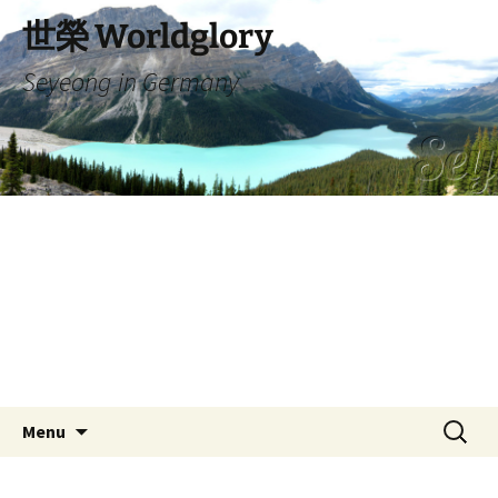
Skip
世榮 Worldglory
to
content
Seyeong in Germany
Search
Menu
for: