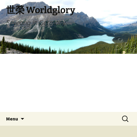
Skip
世榮 Worldglory
to
content
Seyeong in Germany
Search
Menu
for: