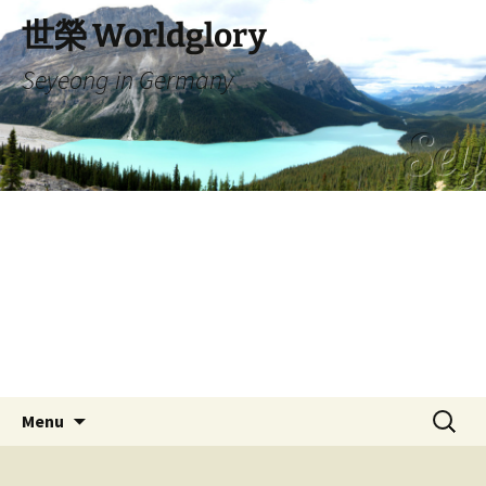
Skip
世榮 Worldglory
to
content
Seyeong in Germany
Search
Menu
for: