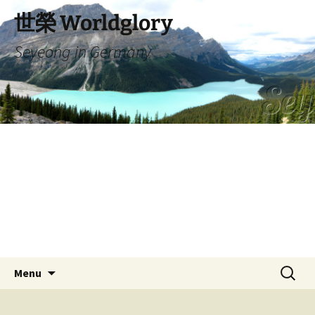
Skip
世榮 Worldglory
to
content
Seyeong in Germany
Search
Menu
for: