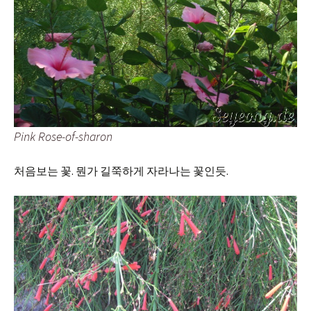
Pink Rose-of-sharon
처음보는 꽃. 뭔가 길쭉하게 자라나는 꽃인듯.