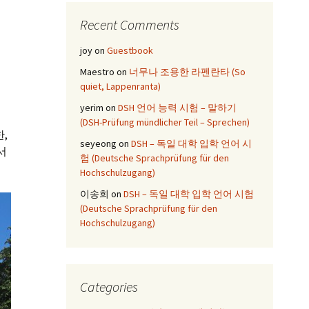
Recent Comments
joy
on
Guestbook
Maestro
on
너무나 조용한 라펜란타 (So
quiet, Lappenranta)
yerim
on
DSH 언어 능력 시험 – 말하기
(DSH-Prüfung mündlicher Teil – Sprechen)
,
seyeong
on
DSH – 독일 대학 입학 언어 시
서
험 (Deutsche Sprachprüfung für den
Hochschulzugang)
이송희
on
DSH – 독일 대학 입학 언어 시험
(Deutsche Sprachprüfung für den
Hochschulzugang)
Categories