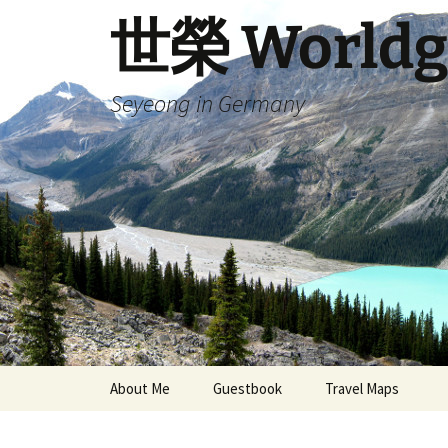
Skip
世榮 Worldg
to
content
Seyeong in Germany
About Me
Guestbook
Travel Maps