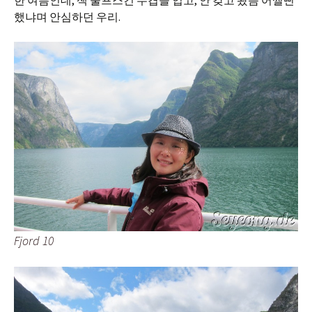
한 여름인데, 잭 울프스킨 두겹을 입고, 안 갖고 왔음 어쩔뻔
했냐며 안심하던 우리.
Fjord 10