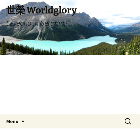
Skip
世榮 Worldglory
to
content
Seyeong in Germany
Search
Menu
for: