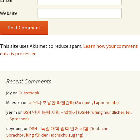
Website
This site uses Akismet to reduce spam.
Learn how your comment
data is processed.
Recent Comments
joy
on
Guestbook
Maestro
on
너무나 조용한 라펜란타 (So quiet, Lappenranta)
yerim
on
DSH 언어 능력 시험 – 말하기 (DSH-Prüfung mündlicher Teil
– Sprechen)
seyeong
on
DSH – 독일 대학 입학 언어 시험 (Deutsche
Sprachprüfung für den Hochschulzugang)