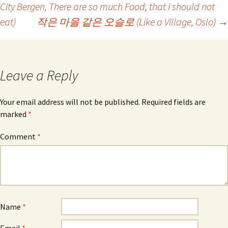
City Bergen, There are so much Food, that i should not
eat)
작은 마을 같은 오슬로 (Like a Village, Oslo)
→
navigation
Leave a Reply
Your email address will not be published.
Required fields are
marked
*
Comment
*
Name
*
Email
*