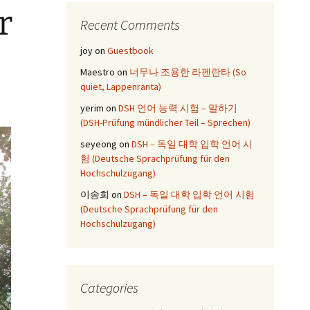
r
Recent Comments
joy
on
Guestbook
Maestro
on
너무나 조용한 라펜란타 (So
quiet, Lappenranta)
yerim
on
DSH 언어 능력 시험 – 말하기
(DSH-Prüfung mündlicher Teil – Sprechen)
seyeong
on
DSH – 독일 대학 입학 언어 시
험 (Deutsche Sprachprüfung für den
Hochschulzugang)
이송희
on
DSH – 독일 대학 입학 언어 시험
(Deutsche Sprachprüfung für den
Hochschulzugang)
Categories