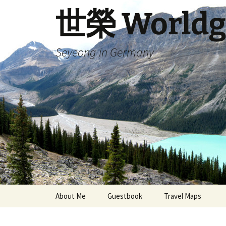
Skip
世榮 Worldg
to
content
Seyeong in Germany
About Me
Guestbook
Travel Maps