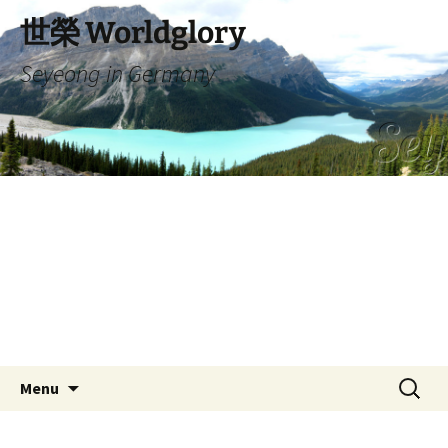
Skip
世榮 Worldglory
to
content
Seyeong in Germany
Search
Menu
for: