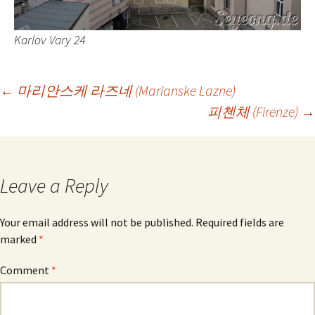
Karlov Vary 24
Post
←
마리안스케 라즈네 (Marianske Lazne)
피첸체 (Firenze)
→
navigation
Leave a Reply
Your email address will not be published.
Required fields are
marked
*
Comment
*