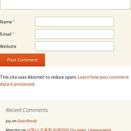
Name
*
Email
*
Website
This site uses Akismet to reduce spam.
Learn how your comment
data is processed.
Recent Comments
joy
on
Guestbook
Maestro
on
너무나 조용한 라펜란타 (So quiet, Lappenranta)