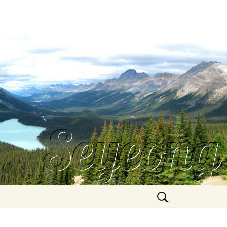
Search
for: