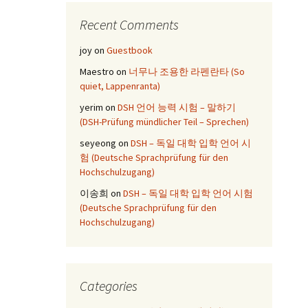
Recent Comments
joy
on
Guestbook
Maestro
on
너무나 조용한 라펜란타 (So
quiet, Lappenranta)
yerim
on
DSH 언어 능력 시험 – 말하기
(DSH-Prüfung mündlicher Teil – Sprechen)
seyeong
on
DSH – 독일 대학 입학 언어 시
험 (Deutsche Sprachprüfung für den
Hochschulzugang)
이송희
on
DSH – 독일 대학 입학 언어 시험
(Deutsche Sprachprüfung für den
Hochschulzugang)
Categories