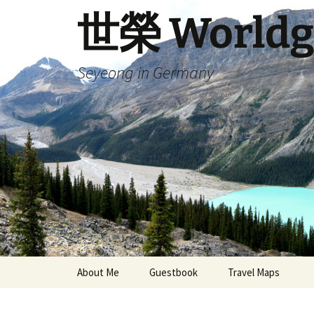
Skip
世榮 Worldg
to
content
Seyeong in Germany
About Me
Guestbook
Travel Maps