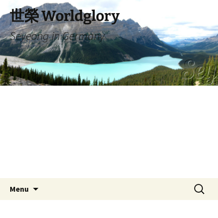
Skip
世榮 Worldglory
to
content
Seyeong in Germany
Search
Menu
for: