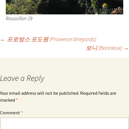
Roussillon 19
Post
←
프로방스 포도원 (Provence Vineyards)
보니 (Bonnieux)
→
navigation
Leave a Reply
Your email address will not be published.
Required fields are
marked
*
Comment
*