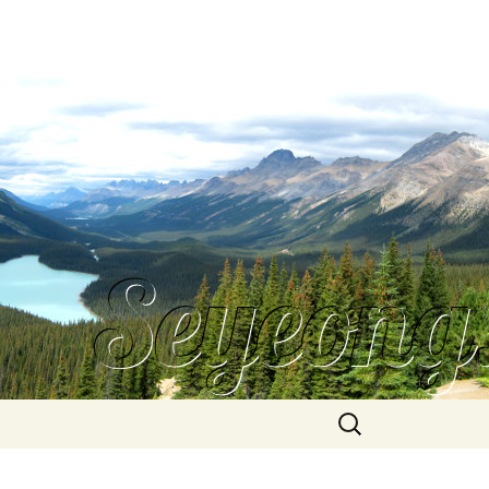
Search
for: