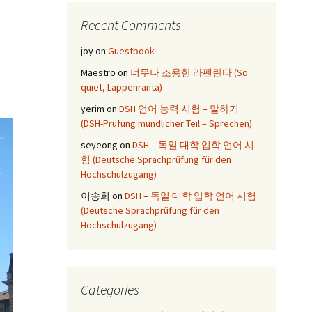
Recent Comments
joy
on
Guestbook
Maestro
on
너무나 조용한 라펜란타 (So
quiet, Lappenranta)
yerim
on
DSH 언어 능력 시험 – 말하기
(DSH-Prüfung mündlicher Teil – Sprechen)
seyeong
on
DSH – 독일 대학 입학 언어 시
험 (Deutsche Sprachprüfung für den
Hochschulzugang)
이송희
on
DSH – 독일 대학 입학 언어 시험
(Deutsche Sprachprüfung für den
Hochschulzugang)
Categories