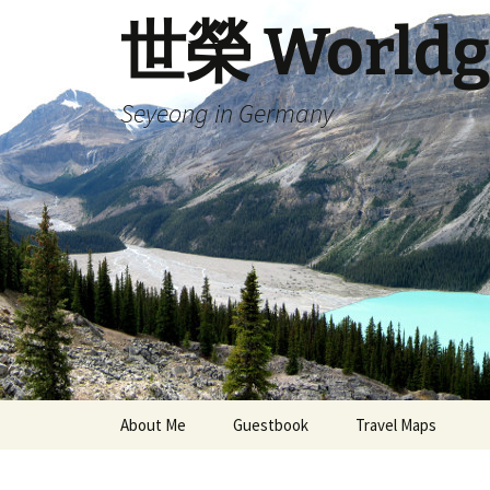
Skip
世榮 Worldg
to
content
Seyeong in Germany
About Me
Guestbook
Travel Maps