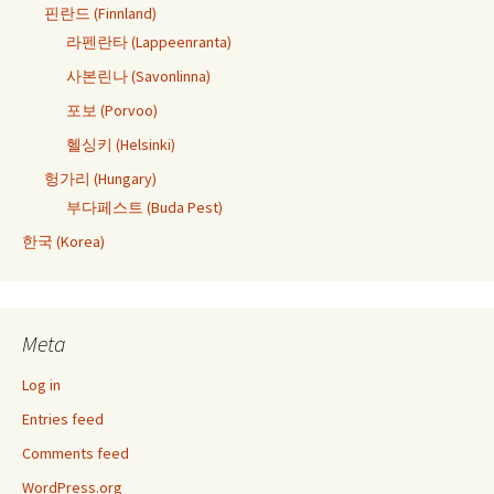
핀란드 (Finnland)
라펜란타 (Lappeenranta)
사본린나 (Savonlinna)
포보 (Porvoo)
헬싱키 (Helsinki)
헝가리 (Hungary)
부다페스트 (Buda Pest)
한국 (Korea)
Meta
Log in
Entries feed
Comments feed
WordPress.org