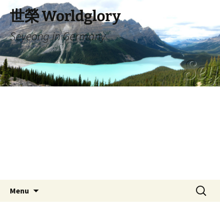
Skip
世榮 Worldglory
to
content
Seyeong in Germany
Search
Menu
for: