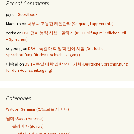
Recent Comments
joy
on
Guestbook
Maestro
on
너무나 조용한 라펜란타 (So quiet, Lappenranta)
yerim
on
DSH 언어 능력 시험 – 말하기 (DSH-Prüfung mündlicher Teil
– Sprechen)
seyeong
on
DSH – 독일 대학 입학 언어 시험 (Deutsche
Sprachprüfung für den Hochschulzugang)
이송희
on
DSH – 독일 대학 입학 언어 시험 (Deutsche Sprachprüfung
für den Hochschulzugang)
Categories
Waldorf Seminar (발도르프 세미나)
남미 (South America)
볼리비아 (Bolivia)