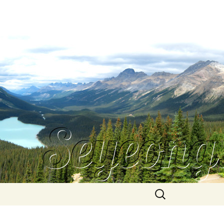
Search
for: