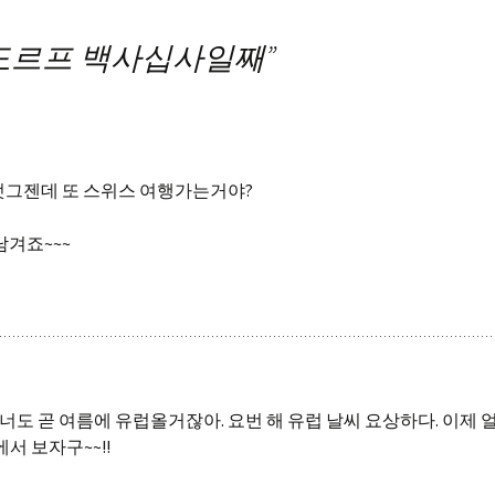
3 발도르프 백사십사일째
”
엇그젠데 또 스위스 여행가는거야?
남겨죠~~~
너도 곧 여름에 유럽올거잖아. 요번 해 유럽 날씨 요상하다. 이제 
서 보자구~~!!