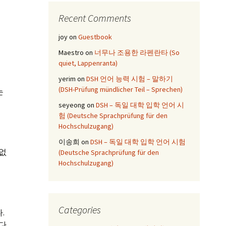
Recent Comments
joy
on
Guestbook
Maestro
on
너무나 조용한 라펜란타 (So
quiet, Lappenranta)
yerim
on
DSH 언어 능력 시험 – 말하기
(DSH-Prüfung mündlicher Teil – Sprechen)
는
seyeong
on
DSH – 독일 대학 입학 언어 시
험 (Deutsche Sprachprüfung für den
Hochschulzugang)
이송희
on
DSH – 독일 대학 입학 언어 시험
 없
(Deutsche Sprachprüfung für den
Hochschulzugang)
Categories
.
다.