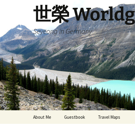
Skip
世榮 Worldg
to
content
Seyeong in Germany
About Me
Guestbook
Travel Maps