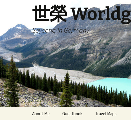
Skip
世榮 Worldg
to
content
Seyeong in Germany
About Me
Guestbook
Travel Maps