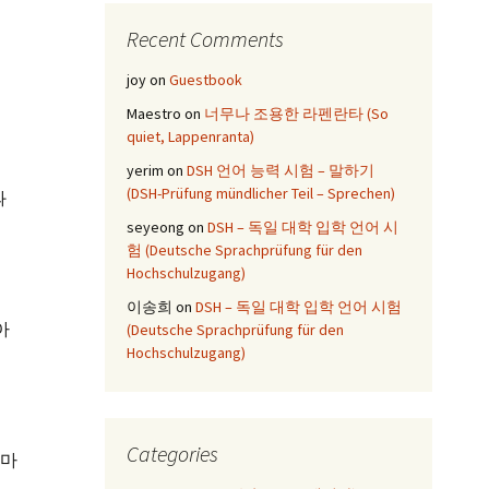
Recent Comments
joy
on
Guestbook
Maestro
on
너무나 조용한 라펜란타 (So
quiet, Lappenranta)
yerim
on
DSH 언어 능력 시험 – 말하기
(DSH-Prüfung mündlicher Teil – Sprechen)
과
seyeong
on
DSH – 독일 대학 입학 언어 시
험 (Deutsche Sprachprüfung für den
Hochschulzugang)
이송희
on
DSH – 독일 대학 입학 언어 시험
아
(Deutsche Sprachprüfung für den
Hochschulzugang)
Categories
나마