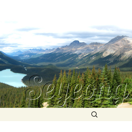
Search
for: