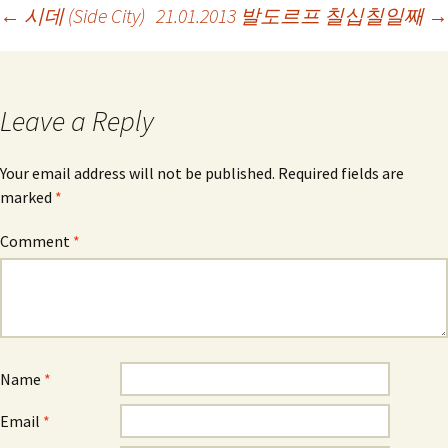
Post
←
시데 (Side City)
21.01.2013 발도르프 칠십칠일째
→
navigation
Leave a Reply
Your email address will not be published.
Required fields are
marked
*
Comment
*
Name
*
Email
*