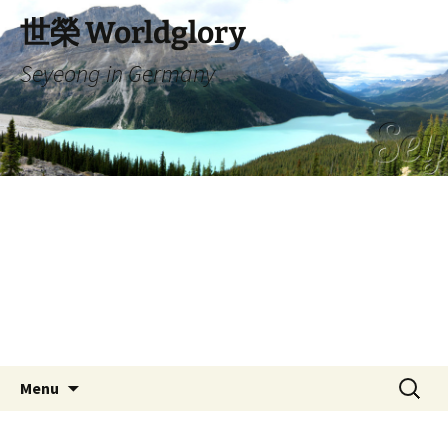
Skip
世榮 Worldglory
to
content
Seyeong in Germany
Search
Menu
for: