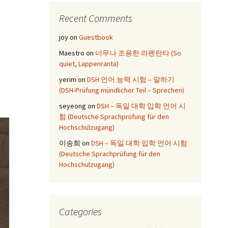
Recent Comments
joy
on
Guestbook
Maestro
on
너무나 조용한 라펜란타 (So
quiet, Lappenranta)
yerim
on
DSH 언어 능력 시험 – 말하기
(DSH-Prüfung mündlicher Teil – Sprechen)
seyeong
on
DSH – 독일 대학 입학 언어 시
험 (Deutsche Sprachprüfung für den
Hochschulzugang)
이송희
on
DSH – 독일 대학 입학 언어 시험
(Deutsche Sprachprüfung für den
Hochschulzugang)
Categories