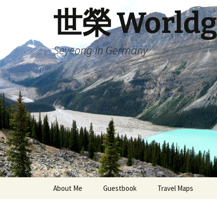
Skip
世榮 Worldg
to
content
Seyeong in Germany
About Me
Guestbook
Travel Maps