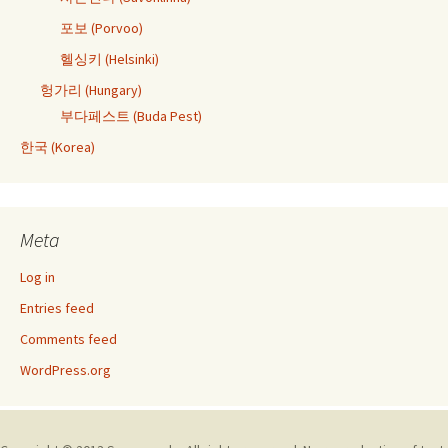
포보 (Porvoo)
헬싱키 (Helsinki)
헝가리 (Hungary)
부다페스트 (Buda Pest)
한국 (Korea)
Meta
Log in
Entries feed
Comments feed
WordPress.org