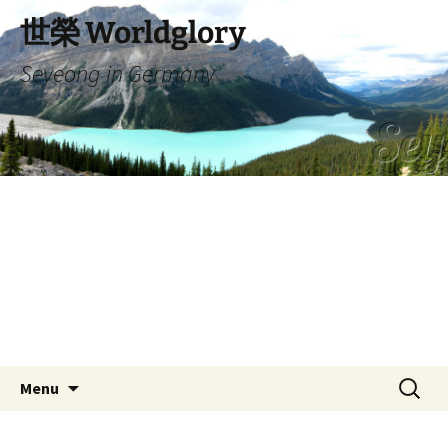
Skip
世榮 Worldglory
to
content
Seyeong in Germany
Search
Menu
for: