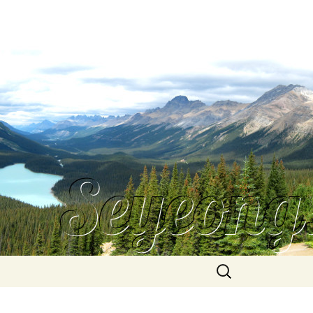
Search
for: