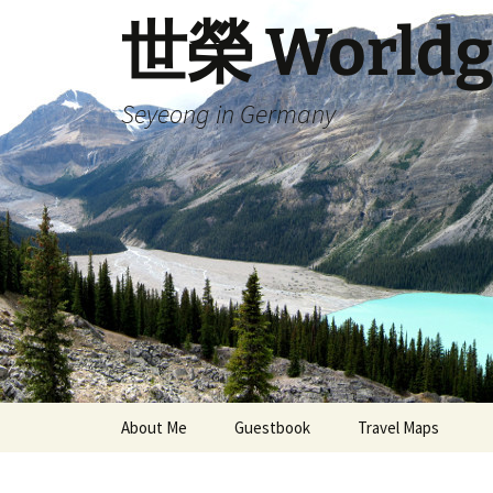
Skip
世榮 Worldg
to
content
Seyeong in Germany
About Me
Guestbook
Travel Maps