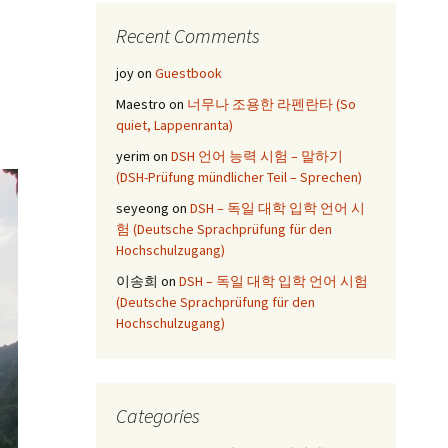
Recent Comments
joy
on
Guestbook
Maestro
on
너무나 조용한 라펜란타 (So
quiet, Lappenranta)
yerim
on
DSH 언어 능력 시험 – 말하기
(DSH-Prüfung mündlicher Teil – Sprechen)
seyeong
on
DSH – 독일 대학 입학 언어 시
험 (Deutsche Sprachprüfung für den
Hochschulzugang)
이송희
on
DSH – 독일 대학 입학 언어 시험
(Deutsche Sprachprüfung für den
Hochschulzugang)
Categories