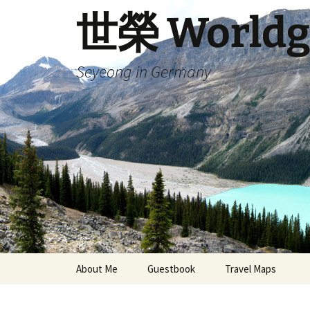
Skip
世榮 Worldg
to
content
Seyeong in Germany
About Me
Guestbook
Travel Maps