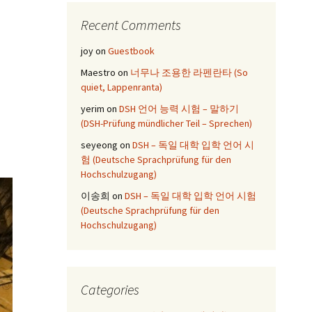
Recent Comments
joy
on
Guestbook
Maestro
on
너무나 조용한 라펜란타 (So
quiet, Lappenranta)
yerim
on
DSH 언어 능력 시험 – 말하기
(DSH-Prüfung mündlicher Teil – Sprechen)
seyeong
on
DSH – 독일 대학 입학 언어 시
험 (Deutsche Sprachprüfung für den
Hochschulzugang)
이송희
on
DSH – 독일 대학 입학 언어 시험
(Deutsche Sprachprüfung für den
Hochschulzugang)
Categories