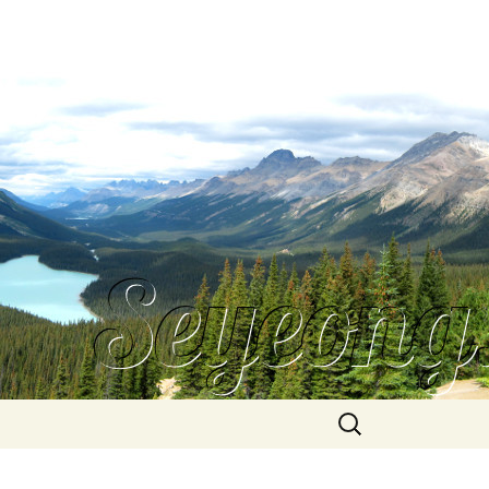
Search
for: