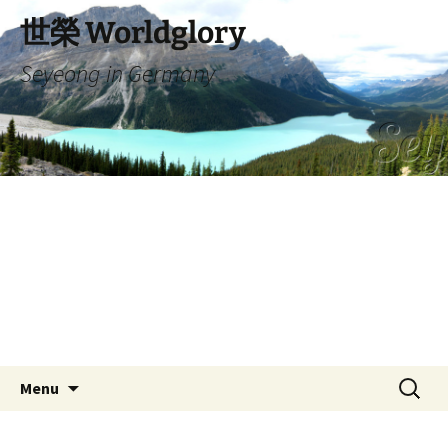
Skip
世榮 Worldglory
to
content
Seyeong in Germany
Search
Menu
for: