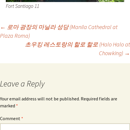
Fort Santiago 11
Post
←
로마 광장의 마닐라 성당 (Manila Cathedral at
Plaza Roma)
초우킹 레스토랑의 할로 할로 (Halo Halo at
navigation
Chowking)
→
Leave a Reply
Your email address will not be published.
Required fields are
marked
*
Comment
*