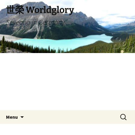
Skip
世榮 Worldglory
to
content
Seyeong in Germany
Search
Menu
for: