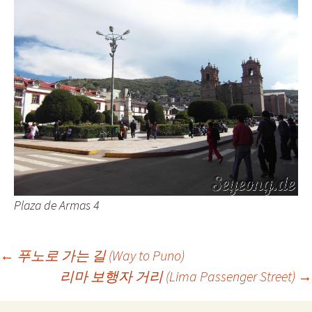
Plaza de Armas 4
Post
←
푸노로 가는 길 (Way to Puno)
리마 보행자 거리 (Lima Passenger Street)
→
navigation