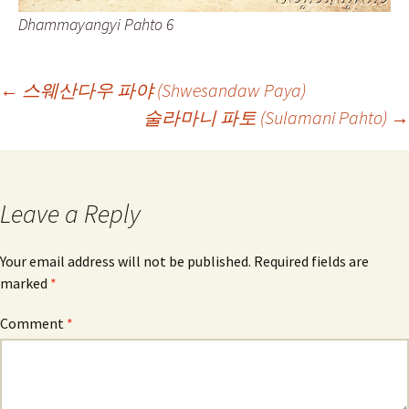
Dhammayangyi Pahto 6
Post
←
스웨산다우 파야 (Shwesandaw Paya)
술라마니 파토 (Sulamani Pahto)
→
navigation
Leave a Reply
Your email address will not be published.
Required fields are
marked
*
Comment
*