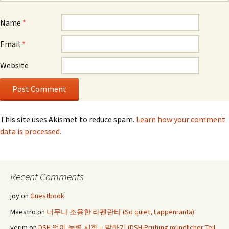
Name
*
Email
*
Website
This site uses Akismet to reduce spam.
Learn how your comment
data is processed.
Recent Comments
joy
on
Guestbook
Maestro
on
너무나 조용한 라펜란타 (So quiet, Lappenranta)
yerim
on
DSH 언어 능력 시험 – 말하기 (DSH-Prüfung mündlicher Teil