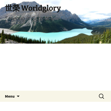
Skip
世榮 Worldglory
to
content
Seyeong in Germany
Search
Menu
for: