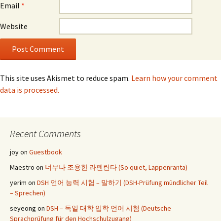
Email
*
Website
This site uses Akismet to reduce spam.
Learn how your comment
data is processed.
Recent Comments
joy
on
Guestbook
Maestro
on
너무나 조용한 라펜란타 (So quiet, Lappenranta)
yerim
on
DSH 언어 능력 시험 – 말하기 (DSH-Prüfung mündlicher Teil
– Sprechen)
seyeong
on
DSH – 독일 대학 입학 언어 시험 (Deutsche
Sprachprüfung für den Hochschulzugang)