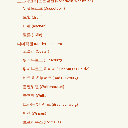
노드라인-베스트팔렌 (Nordrhein-Westfalen)
뒤셀도르프 (Düsseldorf)
브륄 (Brühl)
아헨 (Aachen)
쾰른 ( Köln)
니더작센 (Niedersachsen)
고슬라 (Goslar)
뤼네부르크 (Lüneburg)
뤼네부르크 하이데 (Lüneburger Heide)
바트 하츠부어크 (Bad Harzburg)
볼펜뷔텔 (Wolfenbüttel)
불프젠 (Wulfsen)
브라운슈바이크 (Braunschweig)
빈젠 (Winsen)
토프하우스 (Torfhaus)