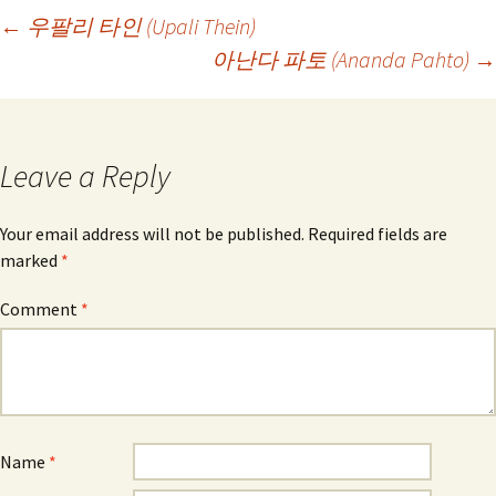
Post
←
우팔리 타인 (Upali Thein)
아난다 파토 (Ananda Pahto)
→
navigation
Leave a Reply
Your email address will not be published.
Required fields are
marked
*
Comment
*
Name
*