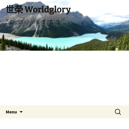
Skip
世榮 Worldglory
to
content
Seyeong in Germany
Search
Menu
for: