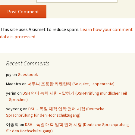
This site uses Akismet to reduce spam.
Learn how your comment
data is processed.
Recent Comments
joy
on
Guestbook
Maestro
on
너무나 조용한 라펜란타 (So quiet, Lappenranta)
yerim
on
DSH 언어 능력 시험 – 말하기 (DSH-Prüfung mündlicher Teil
– Sprechen)
seyeong
on
DSH – 독일 대학 입학 언어 시험 (Deutsche
Sprachprüfung für den Hochschulzugang)
이송희
on
DSH – 독일 대학 입학 언어 시험 (Deutsche Sprachprüfung
für den Hochschulzugang)