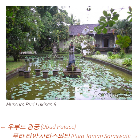
Museum Puri Lukisan 6
Post
←
우부드 왕궁 (Ubud Palace)
푸라 타만 사라스와티 (Pura Taman Saraswati)
→