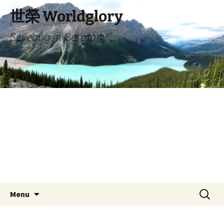
Skip
世榮 Worldglory
to
content
Seyeong in Germany
Search
Menu
for: