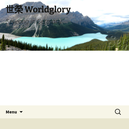
Skip
世榮 Worldglory
to
content
Seyeong in Germany
Search
Menu
for: