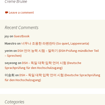
Creme Brulee
Leave a comment
Recent Comments
joy
on
Guestbook
Maestro
on
너무나 조용한 라펜란타 (So quiet, Lappenranta)
yerim
on
DSH 언어 능력 시험 – 말하기 (DSH-Prüfung mündlicher Teil
– Sprechen)
seyeong
on
DSH – 독일 대학 입학 언어 시험 (Deutsche
Sprachprüfung für den Hochschulzugang)
이송희
on
DSH – 독일 대학 입학 언어 시험 (Deutsche Sprachprüfung
für den Hochschulzugang)
Categories