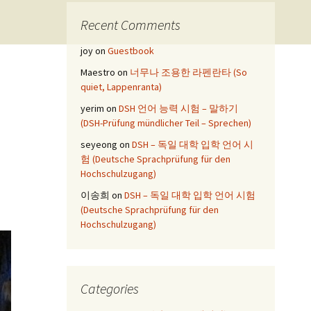
Recent Comments
joy
on
Guestbook
Maestro
on
너무나 조용한 라펜란타 (So
quiet, Lappenranta)
yerim
on
DSH 언어 능력 시험 – 말하기
(DSH-Prüfung mündlicher Teil – Sprechen)
seyeong
on
DSH – 독일 대학 입학 언어 시
험 (Deutsche Sprachprüfung für den
Hochschulzugang)
이송희
on
DSH – 독일 대학 입학 언어 시험
(Deutsche Sprachprüfung für den
Hochschulzugang)
Categories