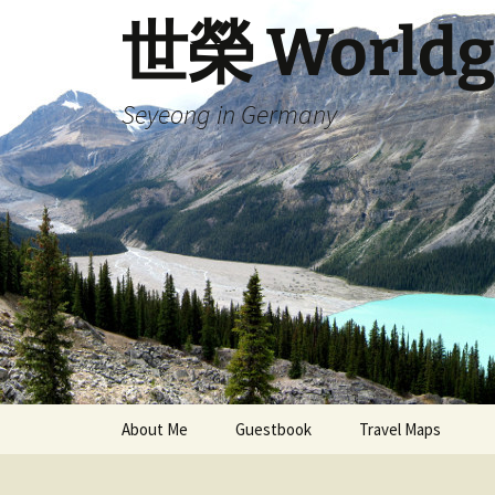
Skip
世榮 Worldg
to
content
Seyeong in Germany
About Me
Guestbook
Travel Maps