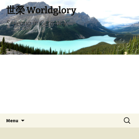
Skip
世榮 Worldglory
to
content
Seyeong in Germany
Search
Menu
for: