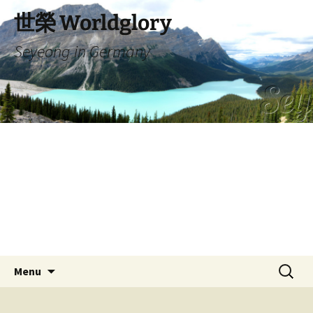
Skip
世榮 Worldglory
to
content
Seyeong in Germany
Search
Menu
for: