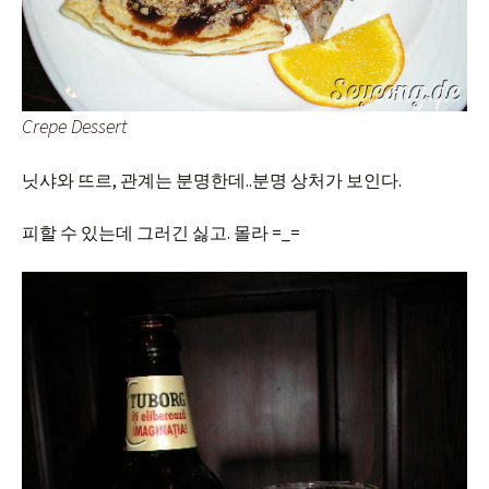
Crepe Dessert
닛샤와 뜨르, 관계는 분명한데..분명 상처가 보인다.
피할 수 있는데 그러긴 싫고. 몰라 =_=