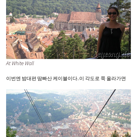
At White Wall
이번엔 밤대편 땀빠산 케이블이다..이 각도로 쭉 올라가면