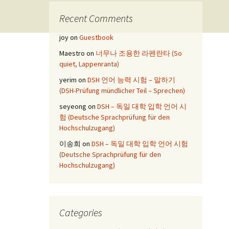
Recent Comments
joy
on
Guestbook
Maestro
on
너무나 조용한 라펜란타 (So
quiet, Lappenranta)
yerim
on
DSH 언어 능력 시험 – 말하기
(DSH-Prüfung mündlicher Teil – Sprechen)
seyeong
on
DSH – 독일 대학 입학 언어 시
험 (Deutsche Sprachprüfung für den
Hochschulzugang)
이송희
on
DSH – 독일 대학 입학 언어 시험
(Deutsche Sprachprüfung für den
Hochschulzugang)
Categories