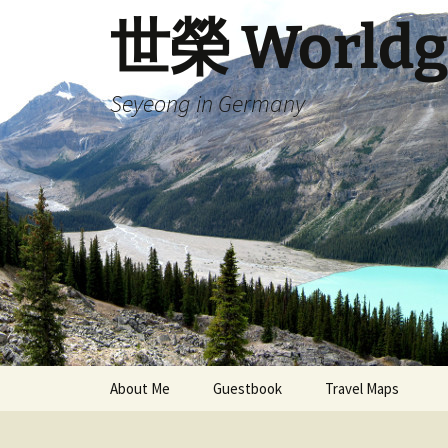
Skip
世榮 Worldg
to
content
Seyeong in Germany
About Me
Guestbook
Travel Maps