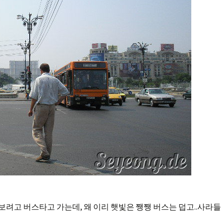
t라도 보려고 버스타고 가는데, 왜 이리 햇빛은 쨍쨍 버스는 덥고..사라들