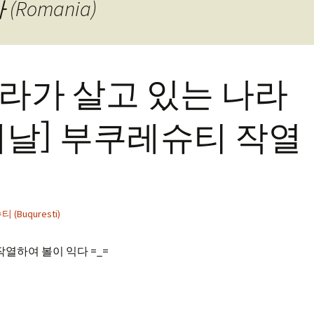
 (Romania)
큘라가 살고 있는 나라
날] 부쿠레슈티 작열
(Buquresti)
작열하여 볼이 익다 =_=