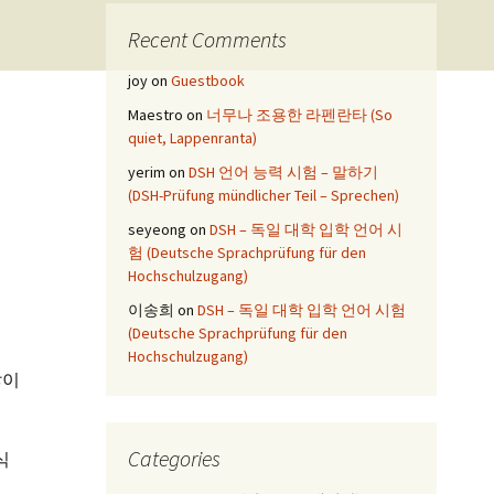
Recent Comments
joy
on
Guestbook
Maestro
on
너무나 조용한 라펜란타 (So
quiet, Lappenranta)
yerim
on
DSH 언어 능력 시험 – 말하기
(DSH-Prüfung mündlicher Teil – Sprechen)
seyeong
on
DSH – 독일 대학 입학 언어 시
험 (Deutsche Sprachprüfung für den
Hochschulzugang)
이송희
on
DSH – 독일 대학 입학 언어 시험
(Deutsche Sprachprüfung für den
Hochschulzugang)
많이
Categories
식