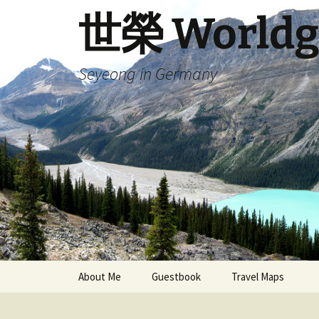
Skip
世榮 Worldg
to
content
Seyeong in Germany
About Me
Guestbook
Travel Maps