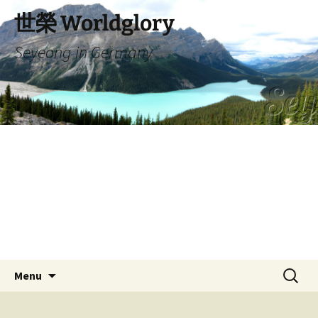
Skip
世榮 Worldglory
to
content
Seyeong in Germany
Search
Menu
for: