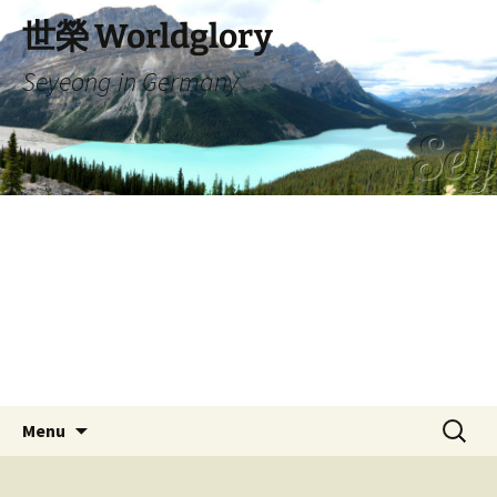
Skip
世榮 Worldglory
to
content
Seyeong in Germany
Search
Menu
for: