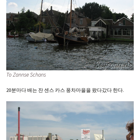
To Zannse Schans
20분마다 배는 잔 센스 카스 풍차마을을 왔다갔다 한다.