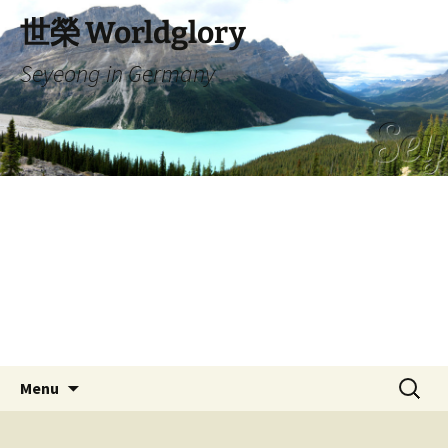
Skip
世榮 Worldglory
to
content
Seyeong in Germany
Search
Menu
for: