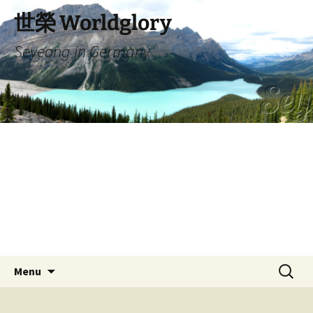
Skip
世榮 Worldglory
to
content
Seyeong in Germany
Search
Menu
for: