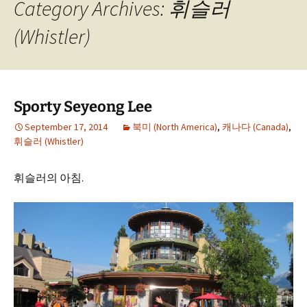
Category Archives: 휘슬러
(Whistler)
Sporty Seyeong Lee
September 17, 2014
북미 (North America)
,
캐나다 (Canada)
,
휘슬러 (Whistler)
휘슬러의 아침.