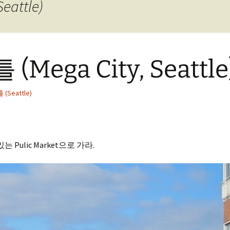
eattle)
ega City, Seattle
(Seattle)
ulic Market으로 가라.