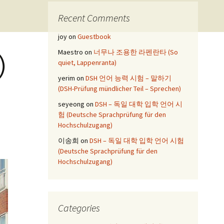
Recent Comments
joy
on
Guestbook
Maestro
on
너무나 조용한 라펜란타 (So
)
quiet, Lappenranta)
yerim
on
DSH 언어 능력 시험 – 말하기
(DSH-Prüfung mündlicher Teil – Sprechen)
seyeong
on
DSH – 독일 대학 입학 언어 시
험 (Deutsche Sprachprüfung für den
Hochschulzugang)
이송희
on
DSH – 독일 대학 입학 언어 시험
(Deutsche Sprachprüfung für den
Hochschulzugang)
Categories