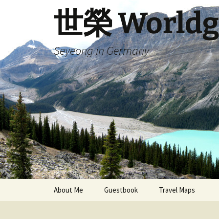
Skip
世榮 Worldg
to
content
Seyeong in Germany
About Me
Guestbook
Travel Maps