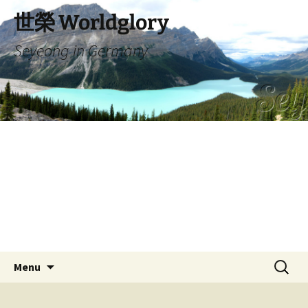
Skip
世榮 Worldglory
to
content
Seyeong in Germany
Search
Menu
for: