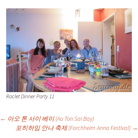
Raclet Dinner Party 11
Post
←
아오 톤 사이 베이 (Ao Ton Sai Bay)
포히하임 안나 축제 (Forchheim Anna Festival)
→