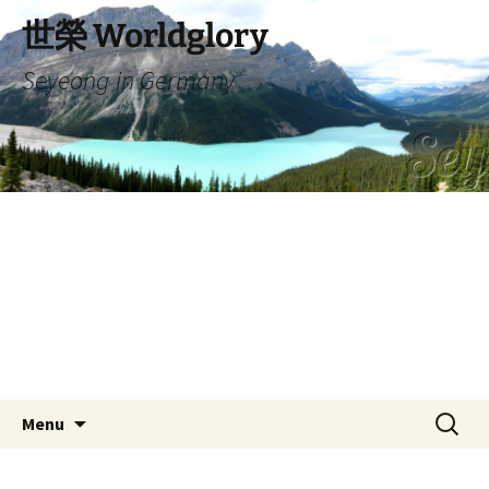
Skip
世榮 Worldglory
to
content
Seyeong in Germany
Search
Menu
for: