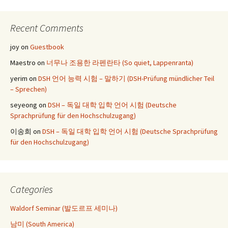
navigation
Recent Comments
joy
on
Guestbook
Maestro
on
너무나 조용한 라펜란타 (So quiet, Lappenranta)
yerim
on
DSH 언어 능력 시험 – 말하기 (DSH-Prüfung mündlicher Teil
– Sprechen)
seyeong
on
DSH – 독일 대학 입학 언어 시험 (Deutsche
Sprachprüfung für den Hochschulzugang)
이송희
on
DSH – 독일 대학 입학 언어 시험 (Deutsche Sprachprüfung
für den Hochschulzugang)
Categories
Waldorf Seminar (발도르프 세미나)
남미 (South America)